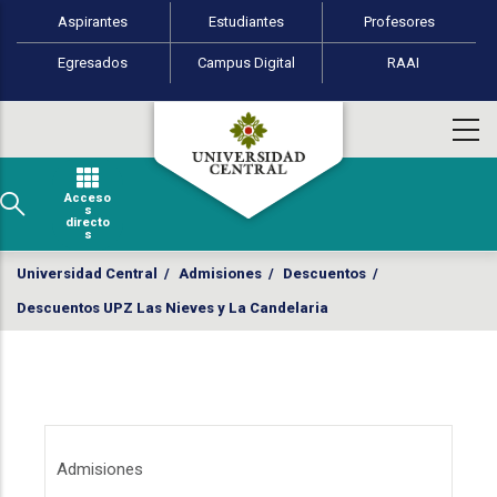
Perfiles de usuario
Pasar al contenido principal
Aspirantes
Estudiantes
Profesores
Egresados
Campus Digital
RAAI
Acceso
s
directo
s
Universidad Central
/
Admisiones
/
Descuentos
/
Descuentos UPZ Las Nieves y La Candelaria
Menú Admisiones
Admisiones