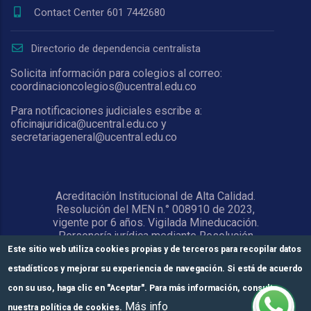
Contact Center 601 7442680
Directorio de dependencia centralista
Solicita información para colegios al correo:
coordinacioncolegios@ucentral.edu.co
Para notificaciones judiciales escribe a:
oficinajuridica@ucentral.edu.co y
secretariageneral@ucentral.edu.co
Acreditación Institucional de Alta Calidad.
Resolución del MEN n.° 008910 de 2023,
vigente por 6 años. Vigilada Mineducación.
Personería jurídica mediante Resolución
1876 del 5 de junio de 1967. Reconocida
Este sitio web utiliza cookies propias y de terceros para recopilar datos
como Universidad por el Ministerio de
estadísticos y mejorar su experiencia de navegación. Si está de acuerdo
Educación Nacional mediante Resolución
15818 del 31 de octubre de 1978.
con su uso, haga clic en "Aceptar". Para más información, consulte
Más info
nuestra política de cookies.