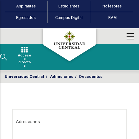
Perfiles de usuario
Pasar al contenido principal
Aspirantes
Estudiantes
Profesores
Egresados
Campus Digital
RAAI
Acceso
s
directo
s
Universidad Central
/
Admisiones
/
Descuentos
Menú Admisiones
Admisiones