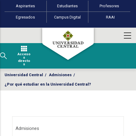
Perfiles de usuario
Pasar al contenido principal
Aspirantes
Estudiantes
Profesores
Egresados
Campus Digital
RAAI
Acceso
s
directo
s
Universidad Central
/
Admisiones
/
¿Por qué estudiar en la Universidad Central?
Menú Admisiones
Admisiones