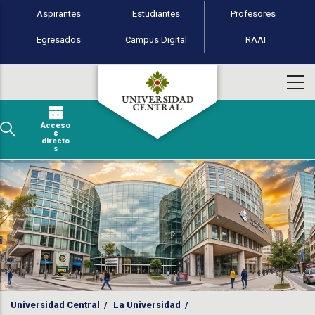
Perfiles de usuario
Pasar al contenido principal
Aspirantes
Estudiantes
Profesores
Egresados
Campus Digital
RAAI
Acceso
s
directo
s
Universidad Central
/
La Universidad
/