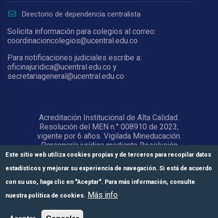
Directorio de dependencia centralista
Solicita información para colegios al correo:
coordinacioncolegios@ucentral.edu.co
Para notificaciones judiciales escribe a:
oficinajuridica@ucentral.edu.co y
secretariageneral@ucentral.edu.co
Acreditación Institucional de Alta Calidad.
Resolución del MEN n.° 008910 de 2023,
vigente por 6 años. Vigilada Mineducación.
Personería jurídica mediante Resolución
1876 del 5 de junio de 1967. Reconocida
Este sitio web utiliza cookies propias y de terceros para recopilar datos
como Universidad por el Ministerio de
estadísticos y mejorar su experiencia de navegación. Si está de acuerdo
Educación Nacional mediante Resolución
15818 del 31 de octubre de 1978.
con su uso, haga clic en "Aceptar". Para más información, consulte
Más info
nuestra política de cookies.
© Universidad Central 2026
Formulario de
Módulos de pago
Inscríbete aquí