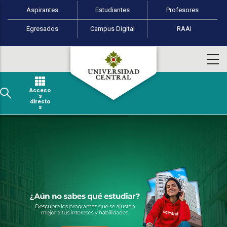
Perfiles de usuario
Pasar al contenido principal
Aspirantes
Estudiantes
Profesores
Egresados
Campus Digital
RAAI
Acceso
s
directo
s