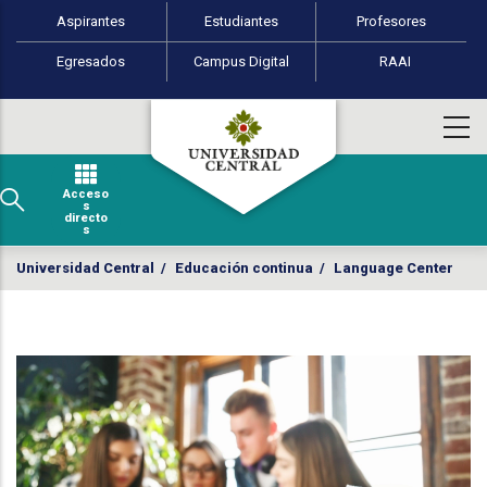
Perfiles de usuario
Pasar al contenido principal
Aspirantes
Estudiantes
Profesores
Egresados
Campus Digital
RAAI
Acceso
s
directo
s
Universidad Central
/
Educación continua
/
Language Center