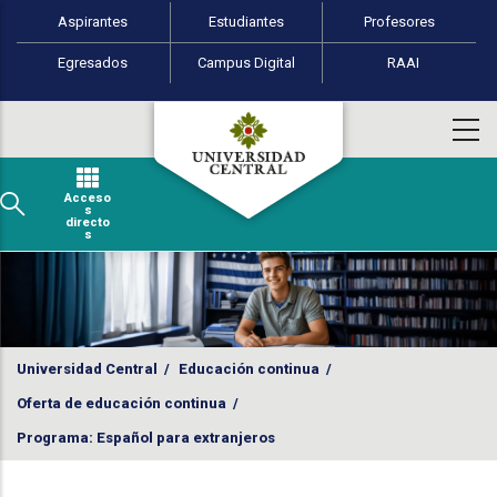
Perfiles de usuario
Pasar al contenido principal
Aspirantes
Estudiantes
Profesores
Egresados
Campus Digital
RAAI
Acceso
s
directo
s
Universidad Central
/
Educación continua
/
Oferta de educación continua
/
Programa: Español para extranjeros