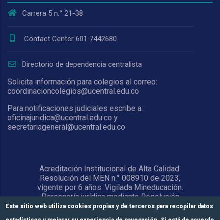
Carrera 5 n.° 21-38
Contact Center 601 7442680
Directorio de dependencia centralista
Solicita información para colegios al correo:
coordinacioncolegios@ucentral.edu.co
Para notificaciones judiciales escribe a:
oficinajuridica@ucentral.edu.co y
secretariageneral@ucentral.edu.co
Acreditación Institucional de Alta Calidad.
Resolución del MEN n.° 008910 de 2023,
vigente por 6 años. Vigilada Mineducación.
Personería jurídica mediante Resolución
1876 del 5 de junio de 1967. Reconocida
Este sitio web utiliza cookies propias y de terceros para recopilar datos
como Universidad por el Ministerio de