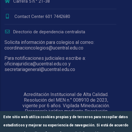
Carrera 5 n.° 21-38
Contact Center 601 7442680
Directorio de dependencia centralista
Solicita información para colegios al correo:
coordinacioncolegios@ucentral.edu.co
Para notificaciones judiciales escribe a:
oficinajuridica@ucentral.edu.co y
secretariageneral@ucentral.edu.co
Acreditación Institucional de Alta Calidad.
Resolución del MEN n.° 008910 de 2023,
vigente por 6 años. Vigilada Mineducación.
Personería jurídica mediante Resolución
1876 del 5 de junio de 1967. Reconocida
Este sitio web utiliza cookies propias y de terceros para recopilar datos
como Universidad por el Ministerio de
estadísticos y mejorar su experiencia de navegación. Si está de acuerdo
Educación Nacional mediante Resolución