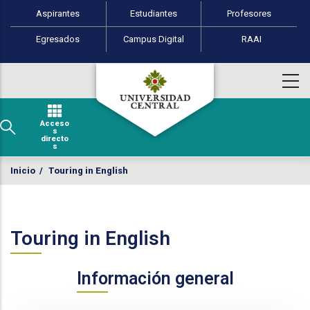
Perfiles de usuario
Pasar al contenido principal
Aspirantes
Estudiantes
Profesores
Egresados
Campus Digital
RAAI
Acceso
s
directo
s
Inicio
/
Touring in English
Touring in English
Información general