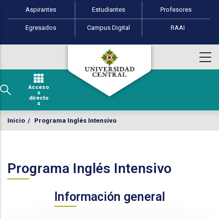
Perfiles de usuario
Pasar al contenido principal
Aspirantes
Estudiantes
Profesores
Egresados
Campus Digital
RAAI
Acceso
s
directo
s
Inicio
/
Programa Inglés Intensivo
Programa Inglés Intensivo
Información general