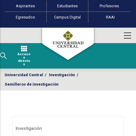
Perfiles de usuario
Pasar al contenido principal
Aspirantes
Estudiantes
Profesores
Egresados
Campus Digital
RAAI
Acceso
s
directo
s
Universidad Central
/
Investigación
/
Semilleros de investigación
Menú Investigación
Investigación