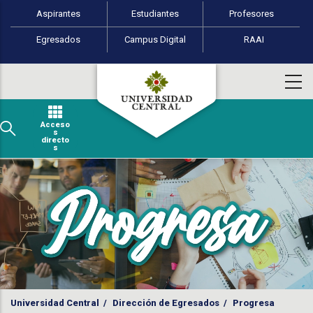
Perfiles de usuario
Pasar al contenido principal
Aspirantes
Estudiantes
Profesores
Egresados
Campus Digital
RAAI
Acceso
s
directo
s
Universidad Central
/
Dirección de Egresados
/
Progresa