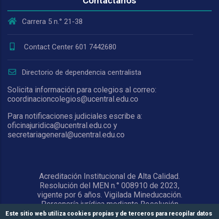
Contáctanos
Carrera 5 n.° 21-38
Contact Center 601 7442680
Directorio de dependencia centralista
Solicita información para colegios al correo:
coordinacioncolegios@ucentral.edu.co
Para notificaciones judiciales escribe a:
oficinajuridica@ucentral.edu.co y
secretariageneral@ucentral.edu.co
Acreditación Institucional de Alta Calidad.
Resolución del MEN n.° 008910 de 2023,
vigente por 6 años. Vigilada Mineducación.
Personería jurídica mediante Resolución
1876 del 5 de junio de 1967. Reconocida
Este sitio web utiliza cookies propias y de terceros para recopilar datos