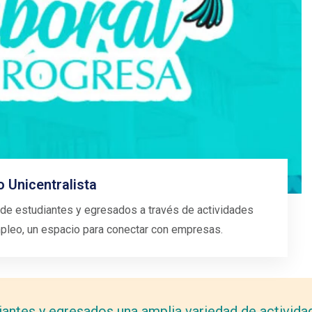
Impulsa tu perfil profesional y adquiere
herramientas de emprendimiento en estos
espacios de capacitación organizados por 
junto con aliados estratégicos.
Ver más información
 Unicentralista
 de estudiantes y egresados a través de actividades
mpleo, un espacio para conectar con empresas.
antes y egresados una amplia variedad de actividad