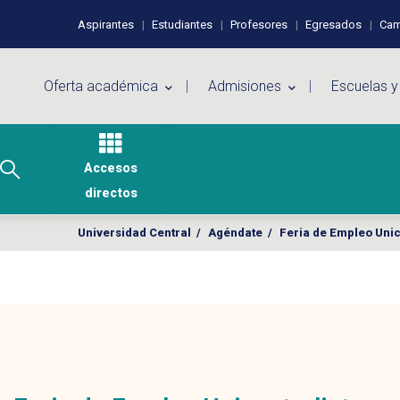
Pasar al contenido principal
Perfiles de usuario
Aspirantes
Estudiantes
Profesores
Egresados
Cam
Menú principal
Oferta académica
Admisiones
Escuelas y
Accesos
directos
Universidad Central
/
Agéndate
/
Feria de Empleo Unic