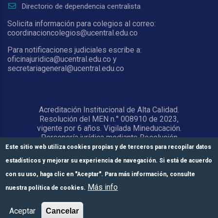
Directorio de dependencia centralista
Solicita información para colegios al correo:
coordinacioncolegios@ucentral.edu.co
Para notificaciones judiciales escribe a:
oficinajuridica@ucentral.edu.co y
secretariageneral@ucentral.edu.co
Acreditación Institucional de Alta Calidad.
Resolución del MEN n.° 008910 de 2023,
vigente por 6 años. Vigilada Mineducación.
Personería jurídica mediante Resolución
1876 del 5 de junio de 1967. Reconocida
Este sitio web utiliza cookies propias y de terceros para recopilar datos
como Universidad por el Ministerio de
estadísticos y mejorar su experiencia de navegación. Si está de acuerdo
Educación Nacional mediante Resolución
15818 del 31 de octubre de 1978.
con su uso, haga clic en "Aceptar". Para más información, consulte
Más info
nuestra política de cookies.
© Universidad Central 2026
Formulario de
Módulos de pago
Inscríbete aquí
Aceptar
Cancelar
inscripción