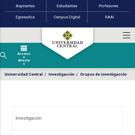
Perfiles de usuario
Pasar al contenido principal
Aspirantes
Estudiantes
Profesores
Egresados
Campus Digital
RAAI
Acceso
s
directo
s
Universidad Central
/
Investigación
/
Grupos de investigación
Menú Investigación
Investigación