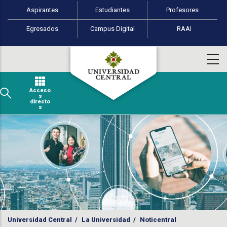
Perfiles de usuario
Pasar al contenido principal
Aspirantes
Estudiantes
Profesores
Egresados
Campus Digital
RAAI
Acceso
s
directo
s
Universidad Central
/
La Universidad
/
Noticentral