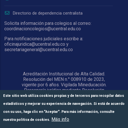
Directorio de dependencia centralista
Solicita información para colegios al correo:
coordinacioncolegios@ucentral.edu.co
Para notificaciones judiciales escribe a:
oficinajuridica@ucentral.edu.co y
secretariageneral@ucentral.edu.co
Acreditación Institucional de Alta Calidad.
Resolución del MEN n.° 008910 de 2023,
vigente por 6 años. Vigilada Mineducación.
Personería jurídica mediante Resolución
1876 del 5 de junio de 1967. Reconocida
Este sitio web utiliza cookies propias y de terceros para recopilar datos
como Universidad por el Ministerio de
estadísticos y mejorar su experiencia de navegación. Si está de acuerdo
Educación Nacional mediante Resolución
15818 del 31 de octubre de 1978.
con su uso, haga clic en "Aceptar". Para más información, consulte
Más info
nuestra política de cookies.
© Universidad Central 2026