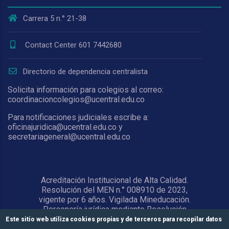
Carrera 5 n.° 21-38
Contact Center 601 7442680
Directorio de dependencia centralista
Solicita información para colegios al correo:
coordinacioncolegios@ucentral.edu.co
Para notificaciones judiciales escribe a:
oficinajuridica@ucentral.edu.co y
secretariageneral@ucentral.edu.co
Acreditación Institucional de Alta Calidad.
Resolución del MEN n.° 008910 de 2023,
vigente por 6 años. Vigilada Mineducación.
Personería jurídica mediante Resolución
1876 del 5 de junio de 1967. Reconocida
Este sitio web utiliza cookies propias y de terceros para recopilar datos
como Universidad por el Ministerio de