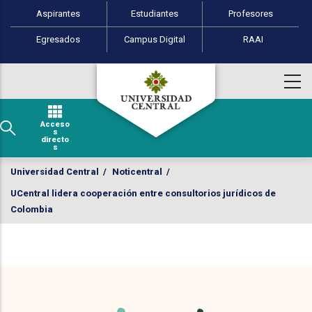
Perfiles de usuario
Pasar al contenido principal
Aspirantes
Estudiantes
Profesores
Egresados
Campus Digital
RAAI
Acceso
s
directo
s
Universidad Central
/
Noticentral
/
UCentral lidera cooperación entre consultorios jurídicos de
Colombia