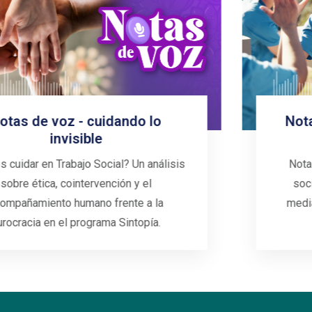
Notas de voz - universidad en el
territorio
Notas de voz analiza el rol del trabajador
social: acompañar procesos colectivos
mediante la escucha, el cuidado ético y el
diálogo entre saberes.