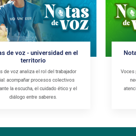
Notas de voz - Cuidar es un acto
político
Voces por el 8M en Sintopía Radio: un debate
necesario sobre feminismo, rutas de
atención y construcción de una universidad
que cuide y transforme.