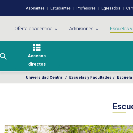
Pasar al contenido principal
Perfiles de usuario
Aspirantes
Estudiantes
Profesores
Egresados
Cam
Menú principal
Oferta académica
Admisiones
Escuelas y
Accesos
directos
Universidad Central
/
Escuelas y Facultades
/
Escuela 
Escue