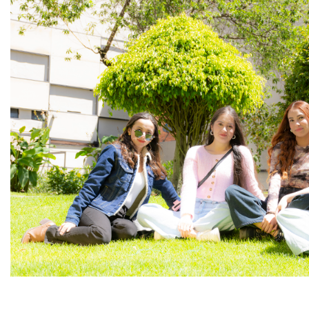
Promover el desarrollo
Des
profesoral
con
Promover el desarrollo profesoral
Desa
de acuerdo con los lineamientos
cono
institucionales y coordinadamente
cuid
con el Centro de Excelencia
base
Profesoral.
cali
prog
preg