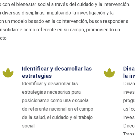
on el bienestar social a través del cuidado y la intervención.
diversas disciplinas, impulsando la investigación y la
Con un modelo basado en la cointervención, busca responder a
onsolidarse como referente en su campo, promoviendo un
cto.
rrollar las
Dinamizar el desarrollo de
la investigación formativa
lar las
Dinamizar el desarrollo de la
as para
investigación formativa desde los
na escuela
programas académicos adscritos,
l en el campo
así como apoyar el avance de la
o y el trabajo
investigación adelantada desde la
Dirección de Investigación y
Transferencia de Conocimiento.