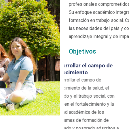
profesionales comprometidos c
Su enfoque académico integra 
formación en trabajo social. 
las necesidades del país y c
aprendizaje integral y de impa
Objetivos
arrollar el campo de
Identificar y desa
ocimiento
estrategias
rrollar el campo de
Identificar y desarrol
cimiento de la salud, el
estrategias necesari
ado y el trabajo social, con
posicionarse como u
 en el fortalecimiento y la
de referente naciona
dad académica de los
de la salud, el cuidad
ramas de formación de
social.
rado y posgrado adscritos a