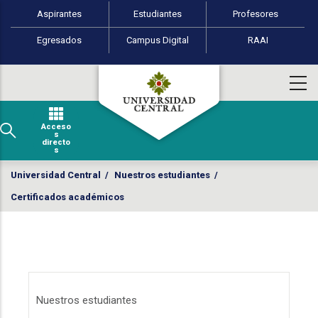
Perfiles de usuario
Pasar al contenido principal
Aspirantes
Estudiantes
Profesores
Egresados
Campus Digital
RAAI
Acceso
s
directo
s
Universidad Central
/
Nuestros estudiantes
/
Certificados académicos
Menú estudiantes
Nuestros estudiantes