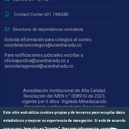
Contact Center 601 7442680
Directorio de dependencia centralista
Solicita información para colegios al correo:
coordinacioncolegios@ucentral.edu.co
Para notificaciones judiciales escribe a:
oficinajuridica@ucentral.edu.co y
secretariageneral@ucentral.edu.co
Acreditación Institucional de Alta Calidad.
Resolución del MEN n.° 008910 de 2023,
vigente por 6 años. Vigilada Mineducación.
Personería jurídica mediante Resolución
1876 del 5 de junio de 1967. Reconocida
Este sitio web utiliza cookies propias y de terceros para recopilar datos
como Universidad por el Ministerio de
estadísticos y mejorar su experiencia de navegación. Si está de acuerdo
Educación Nacional mediante Resolución
15818 del 31 de octubre de 1978.
con su uso, haga clic en "Aceptar". Para más información, consulte