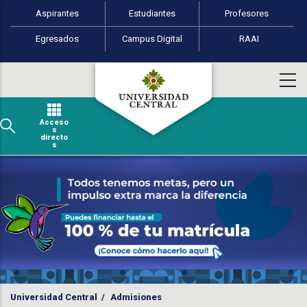
Perfiles de usuario
Pasar al contenido principal
Aspirantes
Estudiantes
Profesores
Egresados
Campus Digital
RAAI
Acceso
s
directo
s
Universidad Central
/
Admisiones