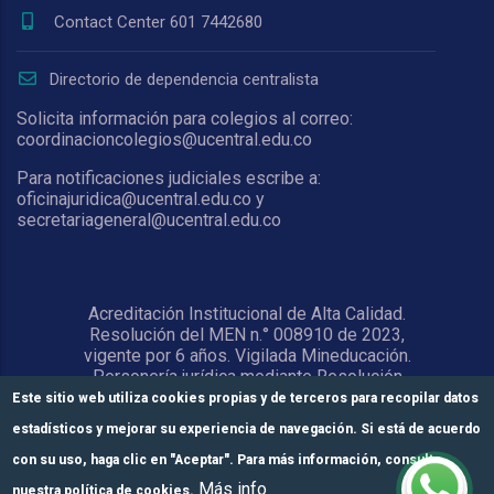
Contact Center 601 7442680
Directorio de dependencia centralista
Solicita información para colegios al correo:
coordinacioncolegios@ucentral.edu.co
Para notificaciones judiciales escribe a:
oficinajuridica@ucentral.edu.co y
secretariageneral@ucentral.edu.co
Acreditación Institucional de Alta Calidad.
Resolución del MEN n.° 008910 de 2023,
vigente por 6 años. Vigilada Mineducación.
Personería jurídica mediante Resolución
1876 del 5 de junio de 1967. Reconocida
Este sitio web utiliza cookies propias y de terceros para recopilar datos
como Universidad por el Ministerio de
estadísticos y mejorar su experiencia de navegación. Si está de acuerdo
Educación Nacional mediante Resolución
15818 del 31 de octubre de 1978.
con su uso, haga clic en "Aceptar". Para más información, consulte
Más info
nuestra política de cookies.