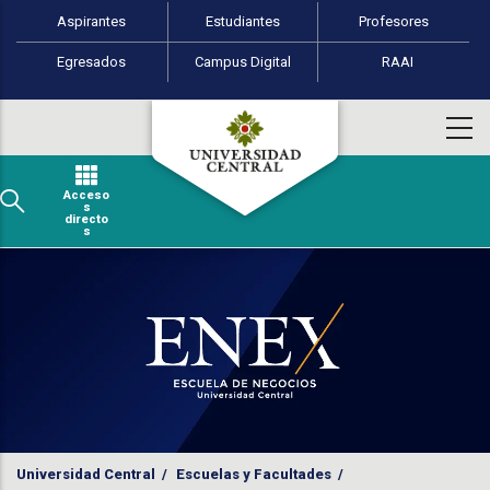
Perfiles de usuario
Pasar al contenido principal
Aspirantes
Estudiantes
Profesores
Egresados
Campus Digital
RAAI
Acceso
s
directo
s
Universidad Central
/
Escuelas y Facultades
/