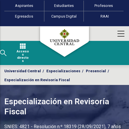
Perfiles de usuario
Pasar al contenido principal
Aspirantes
Estudiantes
Profesores
Egresados
Campus Digital
RAAI
Acceso
s
directo
s
Universidad Central
/
Especializaciones
/
Presencial
/
Especialización en Revisoría Fiscal
Especialización en Revisoría
Fiscal
SNIES: 4821 - Resolución n.º 18319 (28/09/2021), 7 años