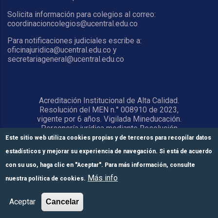
Solicita información para colegios al correo:
coordinacioncolegios@ucentral.edu.co
Para notificaciones judiciales escribe a:
oficinajuridica@ucentral.edu.co y
secretariageneral@ucentral.edu.co
Acreditación Institucional de Alta Calidad.
Resolución del MEN n.° 008910 de 2023,
vigente por 6 años. Vigilada Mineducación.
Personería jurídica mediante Resolución
1876 del 5 de junio de 1967. Reconocida
Este sitio web utiliza cookies propias y de terceros para recopilar datos
como Universidad por el Ministerio de
estadísticos y mejorar su experiencia de navegación. Si está de acuerdo
Educación Nacional mediante Resolución
15818 del 31 de octubre de 1978.
con su uso, haga clic en "Aceptar". Para más información, consulte
Más info
nuestra política de cookies.
© Universidad Central 2026
Formulario de
Módulos de pago
Inscríbete aquí
Aceptar
Cancelar
inscripción