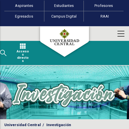
Perfiles de usuario
Pasar al contenido principal
Aspirantes
Estudiantes
Profesores
Egresados
Campus Digital
RAAI
Acceso
s
directo
s
Universidad Central
/
Investigación