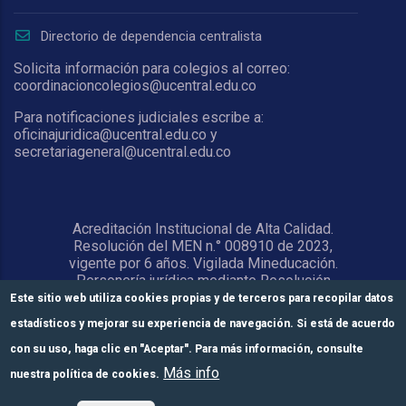
Directorio de dependencia centralista
Solicita información para colegios al correo:
coordinacioncolegios@ucentral.edu.co
Para notificaciones judiciales escribe a:
oficinajuridica@ucentral.edu.co y
secretariageneral@ucentral.edu.co
Acreditación Institucional de Alta Calidad.
Resolución del MEN n.° 008910 de 2023,
vigente por 6 años. Vigilada Mineducación.
Personería jurídica mediante Resolución
1876 del 5 de junio de 1967. Reconocida
Este sitio web utiliza cookies propias y de terceros para recopilar datos
como Universidad por el Ministerio de
estadísticos y mejorar su experiencia de navegación. Si está de acuerdo
Educación Nacional mediante Resolución
15818 del 31 de octubre de 1978.
con su uso, haga clic en "Aceptar". Para más información, consulte
Más info
nuestra política de cookies.
© Universidad Central 2026