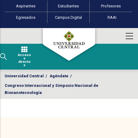
Perfiles de usuario
Pasar al contenido principal
Aspirantes
Estudiantes
Profesores
Egresados
Campus Digital
RAAI
Acceso
s
directo
s
Universidad Central
/
Agéndate
/
Congreso Internacional y Simposio Nacional de
Bionanotecnología