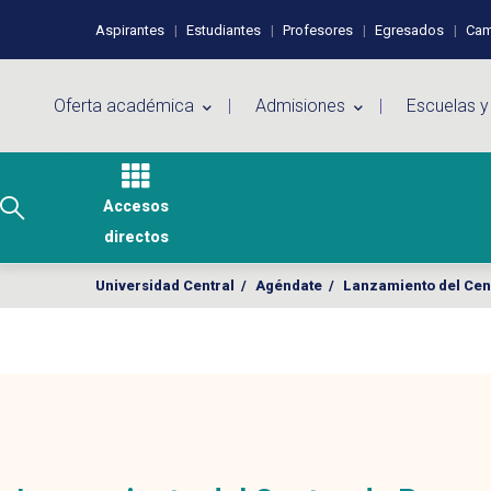
Pasar al contenido principal
Perfiles de usuario
Aspirantes
Estudiantes
Profesores
Egresados
Cam
Menú principal
Oferta académica
Admisiones
Escuelas y
Accesos
directos
Universidad Central
/
Agéndate
/
Lanzamiento del Cen