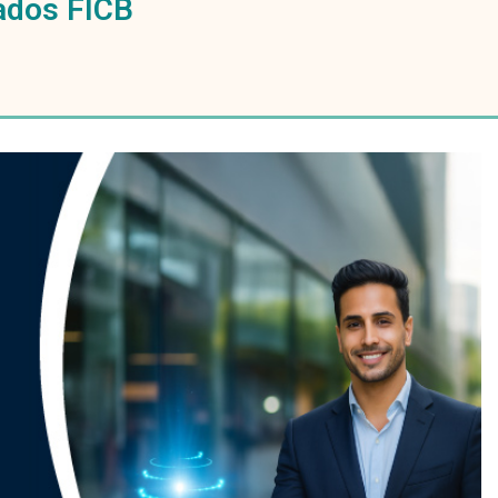
ados FICB
Planeta Esri Bogotá