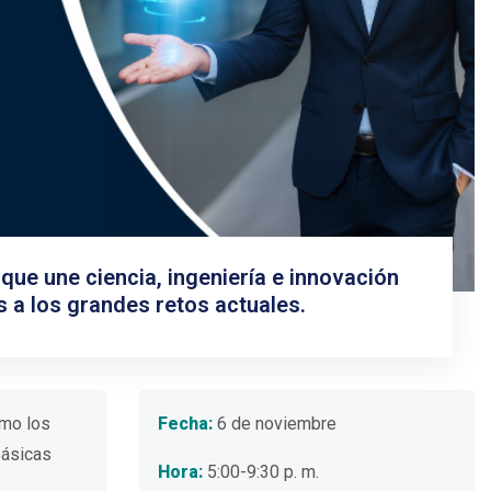
¡Descubre el futuro de la tecnología geoespacial y
el análisis de datos!
Ver más información
e une ciencia, ingeniería e innovación
 a los grandes retos actuales.
ómo los
Fecha:
6 de noviembre
Básicas
Hora:
5:00-9:30 p. m.