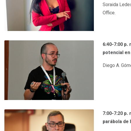
Soraida Led
Office.
6:40-7:00 p.
potencial en
Diego A. Góme
7:00-7:20 p. 
parábola de 