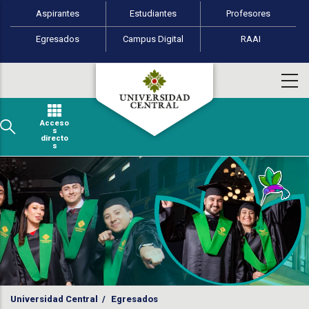
Perfiles de usuario
Pasar al contenido principal
Aspirantes
Estudiantes
Profesores
Egresados
Campus Digital
RAAI
Acceso
s
directo
s
Universidad Central
/
Egresados