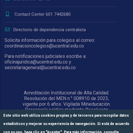
Contact Center 601 7442680
Directorio de dependencia centralista
Solicita información para colegios al correo:
coordinacioncolegios@ucentral.edu.co
Para notificaciones judiciales escribe a:
oficinajuridica@ucentral.edu.co y
secretariageneral@ucentral.edu.co
Acreditación Institucional de Alta Calidad.
Resolución del MEN n.° 008910 de 2023,
vigente por 6 años. Vigilada Mineducación.
Personería jurídica mediante Resolución
1876 del 5 de junio de 1967. Reconocida
Este sitio web utiliza cookies propias y de terceros para recopilar datos
como Universidad por el Ministerio de
estadísticos y mejorar su experiencia de navegación. Si está de acuerdo
Educación Nacional mediante Resolución
15818 del 31 de octubre de 1978.
con su uso, haga clic en "Aceptar". Para más información, consulte