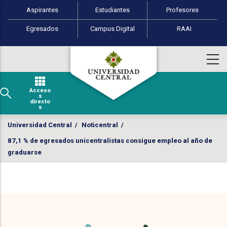
Perfiles de usuario
Pasar al contenido principal
Aspirantes
Estudiantes
Profesores
Egresados
Campus Digital
RAAI
Acceso
s
directo
s
Universidad Central
/
Noticentral
/
87,1 % de egresados unicentralistas consigue empleo al año de
graduarse