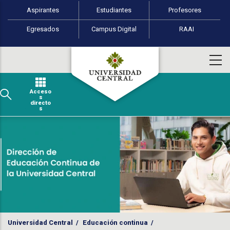
Perfiles de usuario
Pasar al contenido principal
Aspirantes
Estudiantes
Profesores
Egresados
Campus Digital
RAAI
Acceso
s
directo
s
Universidad Central
/
Educación continua
/