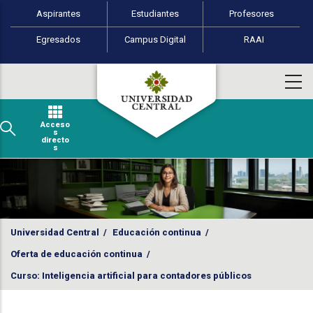
Perfiles de usuario
Pasar al contenido principal
Aspirantes
Estudiantes
Profesores
Egresados
Campus Digital
RAAI
Acceso
s
directo
s
Universidad Central
/
Educación continua
/
Oferta de educación continua
/
Curso: Inteligencia artificial para contadores públicos