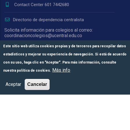
Contact Center 601 7442680
Directorio de dependencia centralista
Solicita información para colegios al correo:
coordinacioncolegios@ucentral.edu.co
Para notificaciones judiciales escribe a:
Este sitio web utiliza cookies propias y de terceros para recopilar datos
oficinajuridica@ucentral.edu.co y
estadísticos y mejorar su experiencia de navegación. Si está de acuerdo
secretariageneral@ucentral.edu.co
con su uso, haga clic en "Aceptar". Para más información, consulte
Más info
nuestra política de cookies.
Acreditación Institucional de Alta Calidad.
Comunícate con
Módulos de pago
Más información
Aceptar
Cancelar
nosotros
Resolución del MEN n.° 008910 de 2023,
vigente por 6 años. Vigilada Mineducación.
Personería jurídica mediante Resolución
1876 del 5 de junio de 1967. Reconocida
como Universidad por el Ministerio de
Educación Nacional mediante Resolución
15818 del 31 de octubre de 1978.