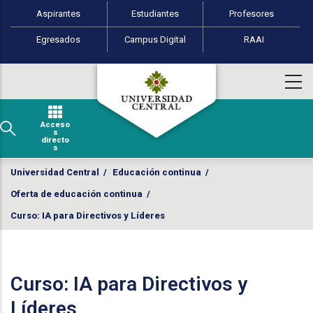
Perfiles de usuario
Pasar al contenido principal
Aspirantes
Estudiantes
Profesores
Egresados
Campus Digital
RAAI
Acceso
s
directo
s
Universidad Central
/
Educación continua
/
Oferta de educación continua
/
Curso: IA para Directivos y Líderes
Curso: IA para Directivos y
Líderes