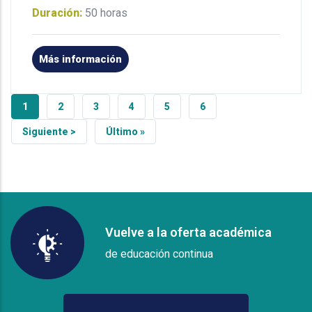
Duración:
50 horas
Más información
Página actual
Página
Página
Página
Página
Página
1
2
3
4
5
6
Siguiente página
Última página
Siguiente >
Último »
Vuelve a la oferta académica
de educación continua