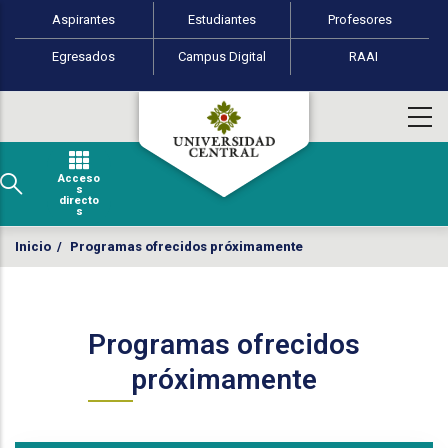
Perfiles de usuario
Pasar al contenido principal
Aspirantes
Estudiantes
Profesores
Egresados
Campus Digital
RAAI
Acceso
s
directo
s
Inicio
/
Programas ofrecidos próximamente
Programas ofrecidos
próximamente