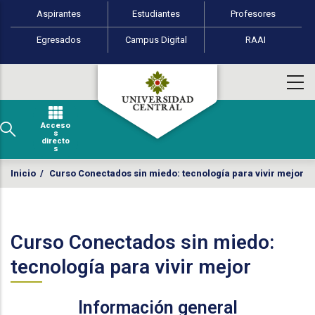
Perfiles de usuario
Pasar al contenido principal
Aspirantes
Estudiantes
Profesores
Egresados
Campus Digital
RAAI
Acceso
s
directo
s
Inicio
/
Curso Conectados sin miedo: tecnología para vivir mejor
Curso Conectados sin miedo:
tecnología para vivir mejor
Información general