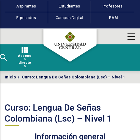
Perfiles de usuario
Pasar al contenido principal
Aspirantes
Estudiantes
Profesores
Egresados
Campus Digital
RAAI
Acceso
s
directo
s
Inicio
/
Curso: Lengua De Señas Colombiana (Lsc) – Nivel 1
Curso: Lengua De Señas
Colombiana (Lsc) – Nivel 1
Información general