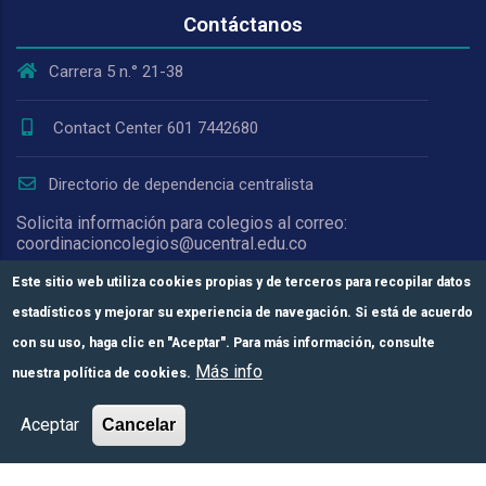
Contáctanos
Carrera 5 n.° 21-38
Contact Center 601 7442680
Directorio de dependencia centralista
Solicita información para colegios al correo:
coordinacioncolegios@ucentral.edu.co
Para notificaciones judiciales escribe a:
Este sitio web utiliza cookies propias y de terceros para recopilar datos
oficinajuridica@ucentral.edu.co y
estadísticos y mejorar su experiencia de navegación. Si está de acuerdo
secretariageneral@ucentral.edu.co
con su uso, haga clic en "Aceptar". Para más información, consulte
Más info
nuestra política de cookies.
Acreditación Institucional de Alta Calidad.
Comunícate con
Módulos de pago
Más información
Aceptar
Cancelar
nosotros
Resolución del MEN n.° 008910 de 2023,
vigente por 6 años. Vigilada Mineducación.
Personería jurídica mediante Resolución