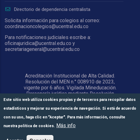
Directorio de dependencia centralista
Solicita información para colegios al correo:
coordinacioncolegios@ucentral.edu.co
Para notificaciones judiciales escribe a:
oficinajuridica@ucentral.edu.co y
secretariageneral@ucentral.edu.co
Acreditación Institucional de Alta Calidad.
Resolución del MEN n.° 008910 de 2023,
vigente por 6 años. Vigilada Mineducación.
Personería jurídica mediante Resolución
1876 del 5 de junio de 1967. Reconocida
Este sitio web utiliza cookies propias y de terceros para recopilar datos
como Universidad por el Ministerio de
estadísticos y mejorar su experiencia de navegación. Si está de acuerdo
Educación Nacional mediante Resolución
15818 del 31 de octubre de 1978.
con su uso, haga clic en "Aceptar". Para más información, consulte
Más info
nuestra política de cookies.
© Universidad Central 2026
Formulario de
Módulos de pago
Inscríbete aquí