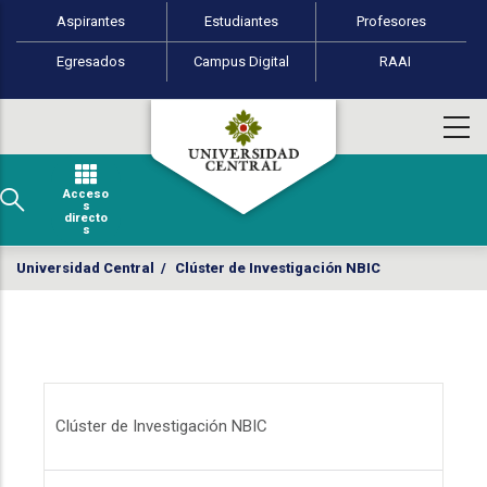
Perfiles de usuario
Pasar al contenido principal
Aspirantes
Estudiantes
Profesores
Egresados
Campus Digital
RAAI
Acceso
s
directo
s
Universidad Central
/
Clúster de Investigación NBIC
Menú Clúster de Investigación NBIC
Clúster de Investigación NBIC