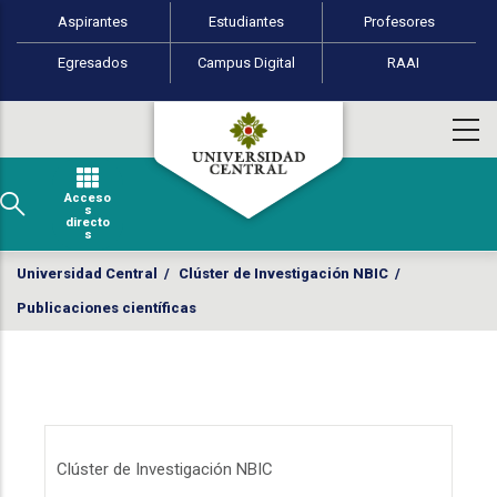
Perfiles de usuario
Pasar al contenido principal
Aspirantes
Estudiantes
Profesores
Egresados
Campus Digital
RAAI
Acceso
s
directo
s
Universidad Central
/
Clúster de Investigación NBIC
/
Publicaciones científicas
Menú Clúster de Investigación NBIC
Clúster de Investigación NBIC