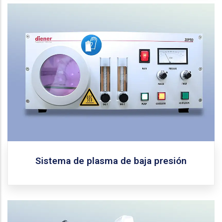
Diener Electronic
Fabricante:
Zepto B
Modelo:
Este sistema cuenta con un generador de frecuencia
de 40 kHz y potencia ajustable de 0 a 100 W. Dispone
de una cámara de plasma de vidrio de borosilicato
con un volumen aproximado de 2.6 litros (diámetro de
105 mm y longitud de 300 mm). Además, incluye dos
conexiones de gas, cada una con válvula de aguja, un
sensor de presión Pirani, un temporizador analógico y
una bomba de vacío de paletas rotativas de 1.3 m³/h
(Pfeiffer DUO 1.3).
Solicitar equipo
Sistema de plasma de baja presión