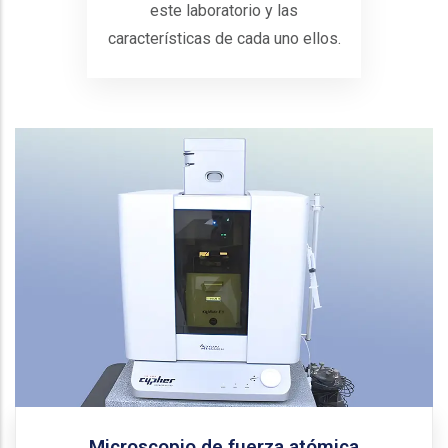
este laboratorio y las
características de cada uno ellos.
Asylum Research
Fabricante:
Cypher ES
Modelo:
Equipo de última generación capaz de alcanzar una
resolución atómica. Su diseño estructural es
intrínsecamente estable, lo que lo hace menos
inmune al ruido acústico, vibraciones mecánicas y
cambios ambientales. Este equipo cuenta con
diferentes modos de trabajo: AFM de
, fase, fuerza magnética, fuerza
tapping
contacto,
lateral, fuerza electrostática, modo conductivo y
sonda Kelvin.
Solicitar equipo
Microscopio de fuerza atómica