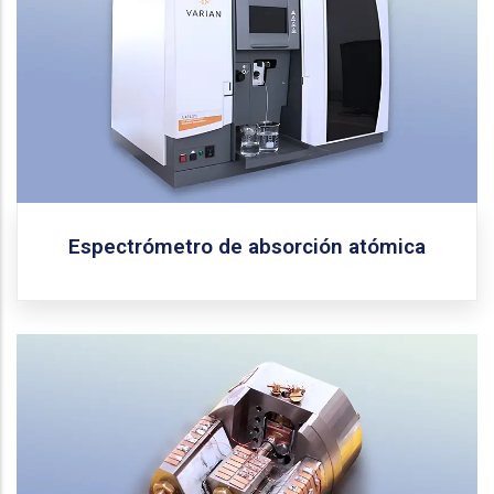
Este espectrómetro incluye un monocromador de
diseño Czerny-Turner, panel de 4 lámparas ampliable
a 8, y una cámara de nebulización inerte con
nebulizador ajustable. Además, tiene capacidad para
conexión a un horno de grafito y cuenta con un
generador de hidruros.
Solicitar equipo
Espectrómetro de absorción atómica
Universidad Central
Fabricante:
Zepto B
Modelo:
Este microscopio cuenta con un sistema de
microscopía de efecto túnel de alta resolución,
desarrollado internamente y fabricado por la