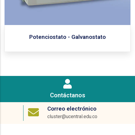
onda cuadrada, amperometría de pulsos y voltametría
cíclica. Además, permite procesos de
electroexfoliación, síntesis electroquímica en fase
homogénea y heterogénea, así como la síntesis de
películas delgadas semiconductoras mediante
fenómenos RedOx.
Potenciostato - Galvanostato
Solicitar equipo
Contáctanos
Correo electrónico
cluster@ucentral.edu.co