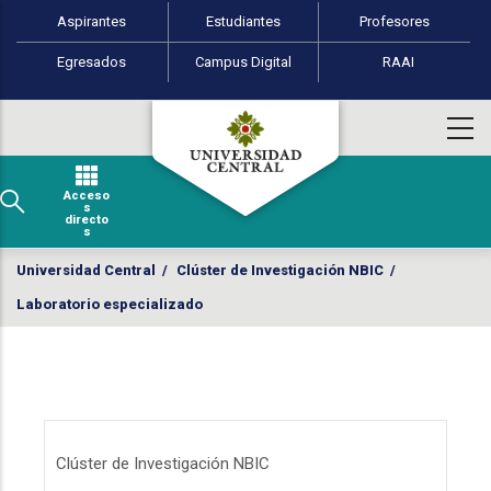
Perfiles de usuario
Pasar al contenido principal
Aspirantes
Estudiantes
Profesores
Egresados
Campus Digital
RAAI
Acceso
s
directo
s
Universidad Central
/
Clúster de Investigación NBIC
/
Laboratorio especializado
Menú Clúster de Investigación NBIC
Clúster de Investigación NBIC