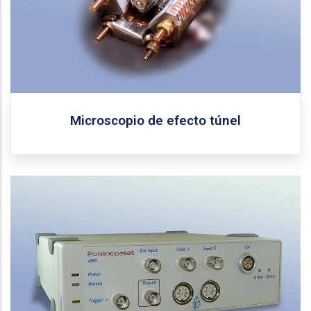
Universidad Central a través de la Unidad de Diseño,
Innovación e Integración de Tecnología (DIT).
Solicitar equipo
Microscopio de efecto túnel
eDAQ
Fabricante:
ER466
Modelo:
Sistema de estudio fisicoquímico basado en técnicas
electroanalíticas de escaneo lineal, que incluye
cronoamperometría, coulombimetría,
cronopotenciometría, sensado amperométrico,
biosensado electroquímico y acoplamiento con QCM.
Soporta barrido por diferencial de pulsos, barrido por