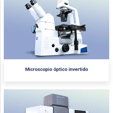
Zeiss
Fabricante:
Axio Vert.A1 FL
Modelo:
Este microscopio cuenta con un sistema óptico
Infinity Color Corrected System (ICS), completamente
plano y corregido al infinito. Ofrece técnicas ópticas
para campo claro (H), contraste de fases en 10x y
40x, y es adaptable para fluorescencia, PlasDIC,
VAREL e IHMC.
Solicitar equipo
Microscopio óptico invertido
Agilent Technologies
Fabricante:
240FS
Modelo: