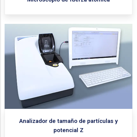
Malvern Instruments
Fabricante:
Zetasizar Nano ZS90
Modelo:
Analizador con capacidad de medición de 0.3 nm
(diámetro) a 5 micras con dispersión de luz dinámica
(DLS) y óptica de ángulo de dispersión de 90 ℃.
Capacidad para medir potencial Zeta de
nanopartículas y coloides entre 3.8 nm y 100 micras
(diámetro), capacidad de medición de peso molecular
hasta 9800 Da y con dispersión de luz estática.
Además, posee un control de temperatura de 0 ℃ a
90 ℃.
Solicitar equipo
Analizador de tamaño de partículas y
potencial Z