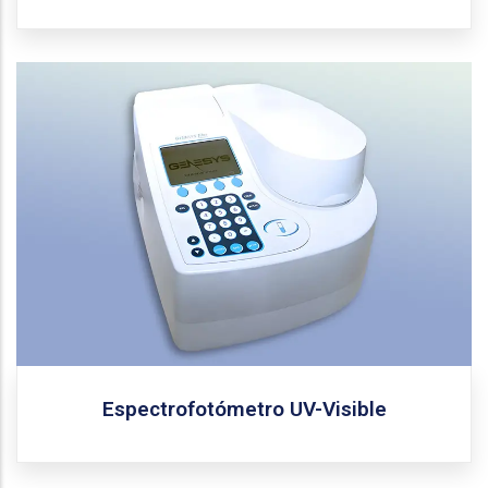
Thermo Scientific
Fabricante:
Genesys 10S UV-vis
Modelo:
Espectrofotómetro UV-Visible con sistema óptico de
haz dual y detector de referencia interno. Cuenta con
un ancho de banda espectral de 1.8 nm, fuente de luz
de xenón flash, rango de longitud de onda de 190 a
1100 nm y una exactitud de longitud de onda de ±1.0
nm.
Solicitar equipo
Espectrofotómetro UV-Visible