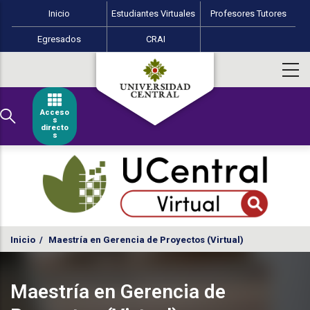
Menú perfiles Educación Virtual
Pasar al contenido principal
Inicio
Estudiantes Virtuales
Profesores Tutores
Egresados
CRAI
Acceso
s
directo
s
Inicio
/
Maestría en Gerencia de Proyectos (Virtual)
Maestría en Gerencia de