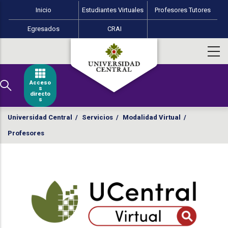
Menú perfiles Educación Virtual
Pasar al contenido principal
Inicio
Estudiantes Virtuales
Profesores Tutores
Egresados
CRAI
Acceso
s
directo
s
Universidad Central
/
Servicios
/
Modalidad Virtual
/
Profesores