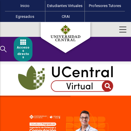
Menú perfiles Educación Virtual
Pasar al contenido principal
Inicio
Estudiantes Virtuales
Profesores Tutores
Egresados
CRAI
Acceso
s
directo
s