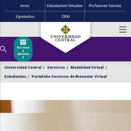
Menú perfiles Educación Virtual
Pasar al contenido principal
Inicio
Estudiantes Virtuales
Profesores Tutores
Egresados
CRAI
Acceso
s
directo
s
Universidad Central
/
Servicios
/
Modalidad Virtual
/
Estudiantes
/
Portafolio Servicios de Bienestar Virtual