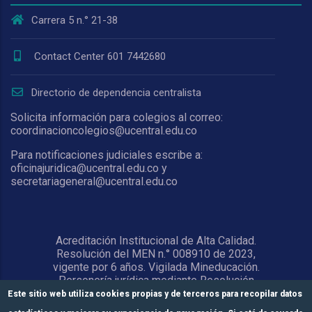
Carrera 5 n.° 21-38
Contact Center 601 7442680
Directorio de dependencia centralista
Solicita información para colegios al correo:
coordinacioncolegios@ucentral.edu.co
Para notificaciones judiciales escribe a:
oficinajuridica@ucentral.edu.co y
secretariageneral@ucentral.edu.co
Acreditación Institucional de Alta Calidad.
Resolución del MEN n.° 008910 de 2023,
vigente por 6 años. Vigilada Mineducación.
Personería jurídica mediante Resolución
1876 del 5 de junio de 1967. Reconocida
Este sitio web utiliza cookies propias y de terceros para recopilar datos
como Universidad por el Ministerio de