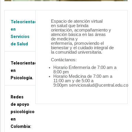
Espacio de atención virtual
Teleorientación
en
salud que brinda
en
orientación,
acompañamiento y
atención
básica en las áreas
Servicios
de
medicina y
enfermería,
promoviendo el
de Salud
bienestar y el
cuidado integral de
la
comunidad universitaria.
Contáctanos:
Teleorientación
Horario Enfermería de 7:00
am a
en
8:00 pm
Horario Medic
ina de 7:00 am
a
Psicología.
11:00 am y de 5:00 a
9:00
pm
serviciosalud@ucentral.edu.c
o
Redes
de apoyo
psicológico
en
Colombia: