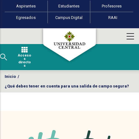
Perfiles de usuario
Pasar al contenido principal
Aspirantes
Estudiantes
Profesores
Egresados
Campus Digital
RAAI
Acceso
s
directo
s
Inicio
/
¿Qué debes tener en cuenta para una salida de campo segura?