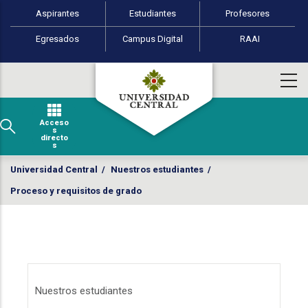
Perfiles de usuario
Pasar al contenido principal
Aspirantes
Estudiantes
Profesores
Egresados
Campus Digital
RAAI
Acceso
s
directo
s
Universidad Central
/
Nuestros estudiantes
/
Proceso y requisitos de grado
Menú estudiantes
Nuestros estudiantes