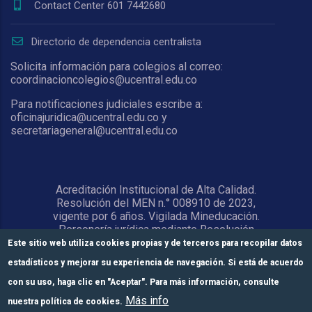
Contact Center 601 7442680
Directorio de dependencia centralista
Solicita información para colegios al correo:
coordinacioncolegios@ucentral.edu.co
Para notificaciones judiciales escribe a:
oficinajuridica@ucentral.edu.co y
secretariageneral@ucentral.edu.co
Acreditación Institucional de Alta Calidad.
Resolución del MEN n.° 008910 de 2023,
vigente por 6 años. Vigilada Mineducación.
Personería jurídica mediante Resolución
1876 del 5 de junio de 1967. Reconocida
Este sitio web utiliza cookies propias y de terceros para recopilar datos
como Universidad por el Ministerio de
estadísticos y mejorar su experiencia de navegación. Si está de acuerdo
Educación Nacional mediante Resolución
15818 del 31 de octubre de 1978.
con su uso, haga clic en "Aceptar". Para más información, consulte
Más info
nuestra política de cookies.
© Universidad Central 2026