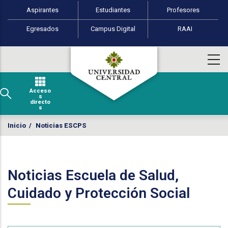
Perfiles de usuario
Pasar al contenido principal
Aspirantes
Estudiantes
Profesores
Egresados
Campus Digital
RAAI
Acceso
s
directo
s
Inicio
/
Noticias ESCPS
Noticias Escuela de Salud,
Cuidado y Protección Social