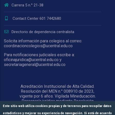
Carrera 5 n.° 21-38
Contact Center 601 7442680
Directorio de dependencia centralista
Solicita información para colegios al correo:
coordinacioncolegios@ucentral.edu.co
Para notificaciones judiciales escribe a:
oficinajuridica@ucentral.edu.co y
secretariageneral@ucentral.edu.co
Acreditación Institucional de Alta Calidad.
Resolución del MEN n.° 008910 de 2023,
vigente por 6 años. Vigilada Mineducación.
Personería jurídica mediante Resolución
1876 del 5 de junio de 1967. Reconocida
Este sitio web utiliza cookies propias y de terceros para recopilar datos
como Universidad por el Ministerio de
estadísticos y mejorar su experiencia de navegación. Si está de acuerdo