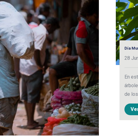
Día Mu
28 Ju
En est
árbole
de lo
Ve