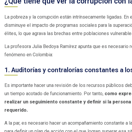
¿Qué tiene que ver la corrupción con 
La pobreza y la corrupción están intrínsecamente ligadas. En e
disminuye el impacto de programas sociales para la superación 
élites, lo que agrava las brechas entre poblaciones vulnerabl
La profesora Julia Bedoya Ramírez apunta que es necesario re
fenómeno en Colombia:
1. Auditorías y contralorías constantes a l
Es importante hacer una revisión de los recursos públicos de
un tiempo acotado de funcionamiento. Por tanto,
como expres
realizar un seguimiento constante y definir si la persona
requerido.
A la par, es necesario hacer un acompañamiento constante a 
para definir un plan de acción con el que logren superar esa si