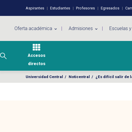
Pasar al contenido principal
Perfiles de usuario
Aspirantes
Estudiantes
Profesores
Egresados
Cam
Menú principal
Oferta académica
Admisiones
Escuelas y
Accesos
directos
Universidad Central
/
Noticentral
/
¿Es difícil salir d