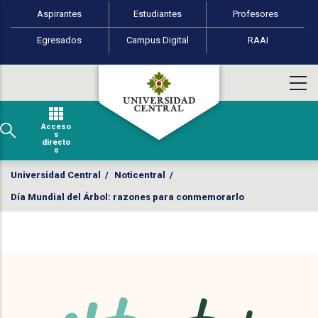
Perfiles de usuario
Pasar al contenido principal
Aspirantes
Estudiantes
Profesores
Egresados
Campus Digital
RAAI
Acceso
s
directo
s
Universidad Central
/
Noticentral
/
Día Mundial del Árbol: razones para conmemorarlo