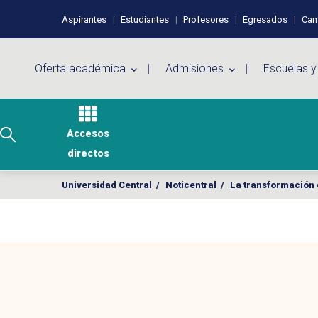
Pasar al contenido principal
Perfiles de usuario
Aspirantes
Estudiantes
Profesores
Egresados
Cam
Menú principal
Oferta académica
Admisiones
Escuelas y
Accesos
directos
Universidad Central
/
Noticentral
/
La transformación 