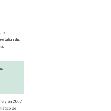
e la
evitalizado
,
na,
es
ine y en 2007
nístico del