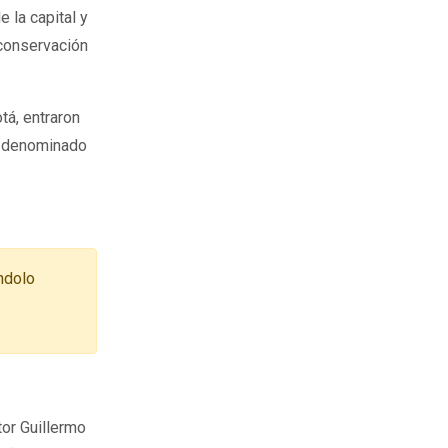
e la capital y
 conservación
tá, entraron
eo denominado
ndolo
tor Guillermo