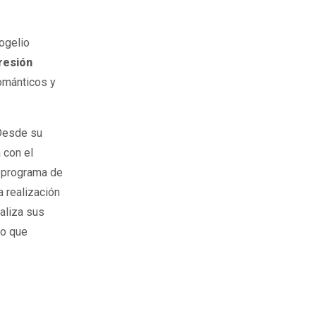
ogelio
presión
románticos y
 Desde su
 con el
l programa de
 realización
aliza sus
lo que