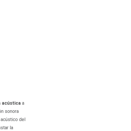
 acústica
a
ón sonora
 acústico del
star la