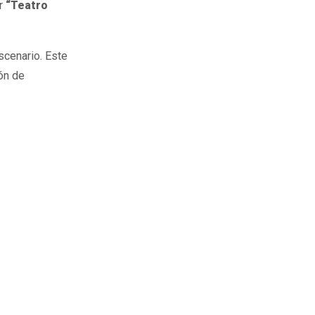
er
“Teatro
scenario. Este
ión de