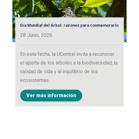
Día Mundial del Árbol: razones para conmemorarlo
¿E
ca
28 Junio, 2026
1
En esta fecha, la UCentral invita a reconocer
De
el aporte de los árboles a la biodiversidad, la
de
calidad de vida y al equilibrio de los
de
ecosistemas.
pa
Ver más información