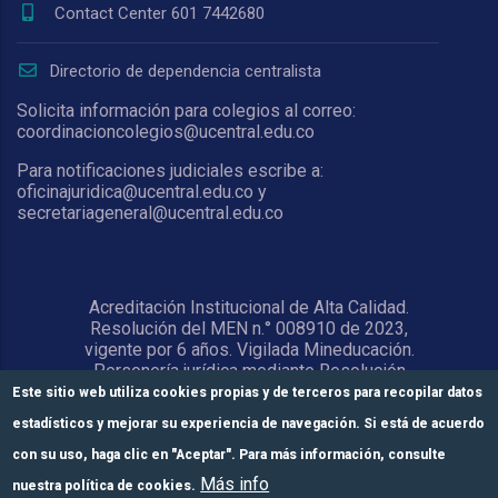
Contact Center 601 7442680
Directorio de dependencia centralista
Solicita información para colegios al correo:
coordinacioncolegios@ucentral.edu.co
Para notificaciones judiciales escribe a:
oficinajuridica@ucentral.edu.co y
secretariageneral@ucentral.edu.co
Acreditación Institucional de Alta Calidad.
Resolución del MEN n.° 008910 de 2023,
vigente por 6 años. Vigilada Mineducación.
Personería jurídica mediante Resolución
1876 del 5 de junio de 1967. Reconocida
Este sitio web utiliza cookies propias y de terceros para recopilar datos
como Universidad por el Ministerio de
estadísticos y mejorar su experiencia de navegación. Si está de acuerdo
Educación Nacional mediante Resolución
15818 del 31 de octubre de 1978.
con su uso, haga clic en "Aceptar". Para más información, consulte
Más info
nuestra política de cookies.
© Universidad Central 2026