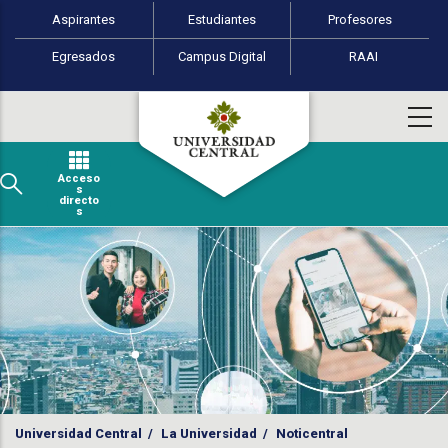
Perfiles de usuario
Pasar al contenido principal
Aspirantes
Estudiantes
Profesores
Egresados
Campus Digital
RAAI
Acceso
s
directo
s
Universidad Central
/
La Universidad
/
Noticentral