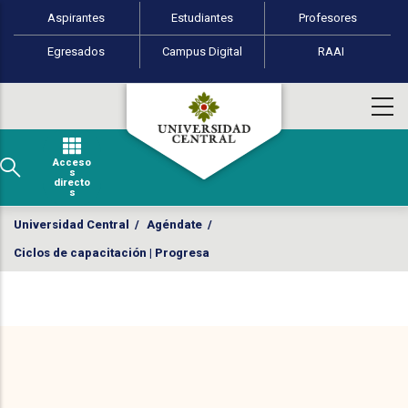
Perfiles de usuario
Pasar al contenido principal
Aspirantes
Estudiantes
Profesores
Egresados
Campus Digital
RAAI
Acceso
s
directo
s
Universidad Central
/
Agéndate
/
Ciclos de capacitación | Progresa