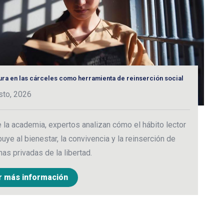
tura en las cárceles como herramienta de reinserción social
C
e
sto, 2026
2
la academia, expertos analizan cómo el hábito lector
M
buye al bienestar, la convivencia y la reinserción de
c
as privadas de la libertad.
c
r más información