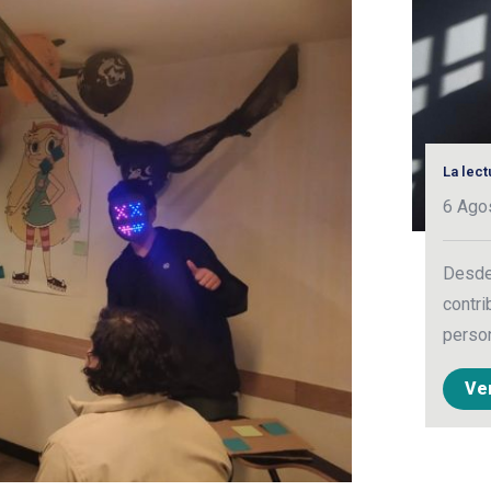
La lec
6 Ago
Desde 
contri
person
Ve