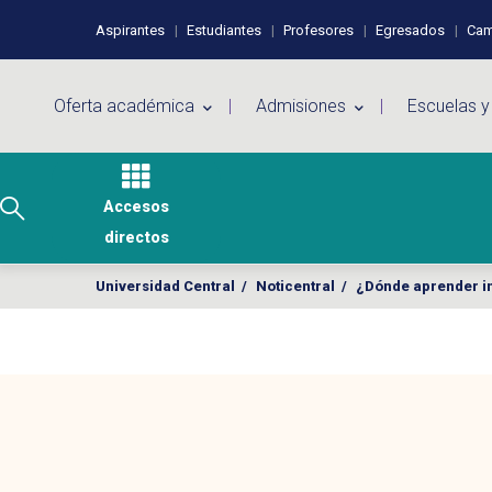
Pasar al contenido principal
Perfiles de usuario
Aspirantes
Estudiantes
Profesores
Egresados
Cam
Menú principal
Oferta académica
Admisiones
Escuelas y
Accesos
directos
Universidad Central
/
Noticentral
/
¿Dónde aprender in