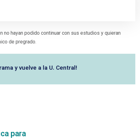
ón no hayan podido continuar con sus estudios y quieran
mico de pregrado.
ama y vuelve a la U. Central!
ica para