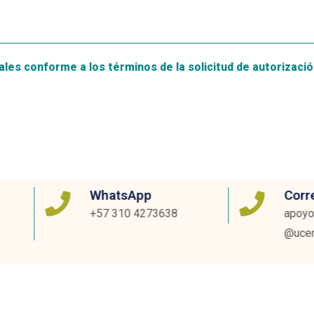
les conforme a los términos de la solicitud de autorizaci
WhatsApp
Correo elect
+57 310 4273638
apoyofinanciero
@ucentral.edu.