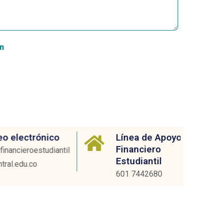
ón
rónico
Línea de Apoyo
Financiero
estudiantil
Estudiantil
co
601 7442680