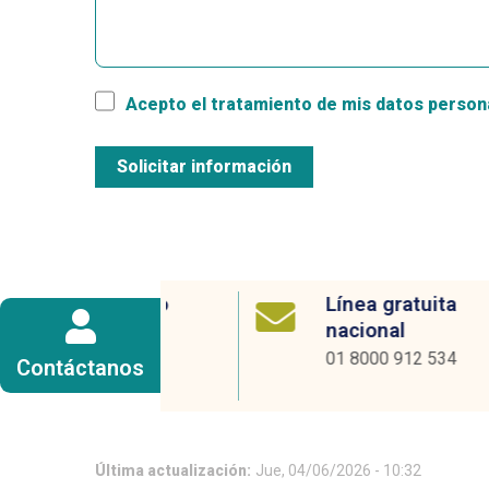
Acepto el tratamiento de mis datos persona
a de Apoyo
Línea gratuita
nciero
nacional
iantil
01 8000 912 534
Contáctanos
442680
Última actualización:
Jue, 04/06/2026 - 10:32