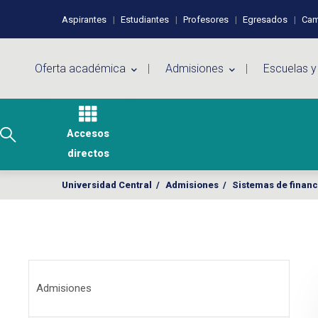
Pasar al contenido principal
Perfiles de usuario
Aspirantes
Estudiantes
Profesores
Egresados
Cam
Menú principal
Oferta académica
Admisiones
Escuelas y
Accesos
directos
Universidad Central
/
Admisiones
/
Sistemas de financ
Menú Admisiones
Admisiones