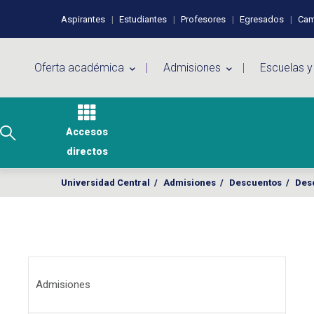
Pasar al contenido principal
Perfiles de usuario
Aspirantes
Estudiantes
Profesores
Egresados
Cam
Menú principal
Oferta académica
Admisiones
Escuelas y
Accesos
directos
Universidad Central
/
Admisiones
/
Descuentos
/
Des
Menú Admisiones
Admisiones