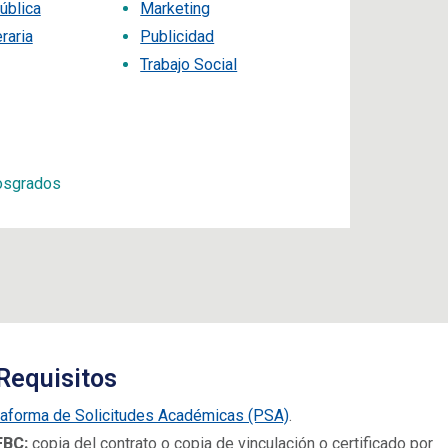
ública
Marketing
raria
Publicidad
Trabajo Social
osgrados
Requisitos
taforma de Solicitudes Académicas (PSA)
.
FBC:
copia del contrato o copia de vinculación o certificado por