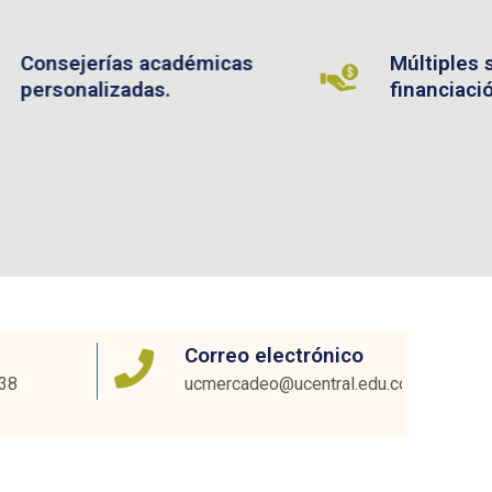
adémicas
Múltiples sistemas de
.
financiación.
Correo electrónico
38
ucmercadeo@ucentral.edu.co