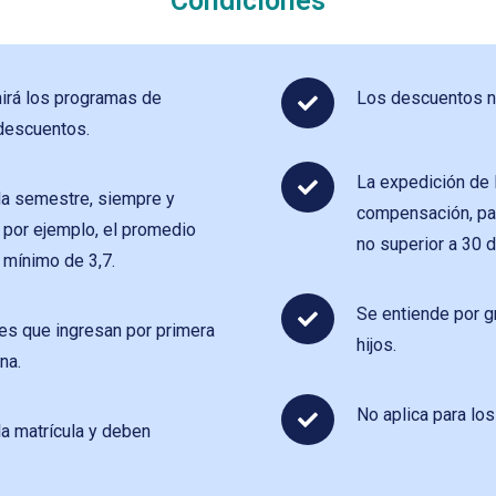
Condiciones
nirá los programas de
Los descuentos no
 descuentos.
La expedición de l
da semestre, siempre y
compensación, par
 por ejemplo, el promedio
no superior a 30 d
 mínimo de 3,7.
Se entiende por g
tes que ingresan por primera
hijos.
na.
No aplica para lo
la matrícula y deben