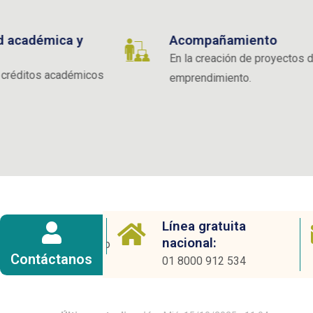
Acompañamiento
Pa
En la creación de proyectos de
emprendimiento.
o electrónico
Línea gratuita
nacional:
cadeo@ucentral.edu.co
Contáctanos
01 8000 912 534