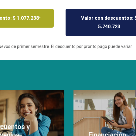
nto: $ 1.077.238*
Valor con descuentos: 
5.740.723
nuevos de primer semestre. El descuento por pronto pago puede variar.
cuentos y
venios
bre si eres
iciario de descuentos
Financiación