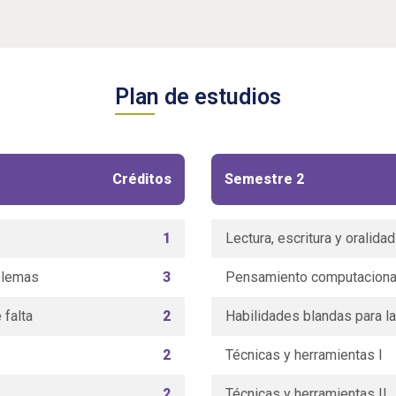
Plan de estudios
Créditos
Semestre 2
1
Lectura, escritura y oralida
blemas
3
Pensamiento computacional 
 falta
2
Habilidades blandas para la
2
Técnicas y herramientas I
2
Técnicas y herramientas II