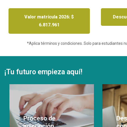
Valor matrícula 2026: $
Descue
6.817.961
*Aplica términos y condiciones. Solo para estudiantes 
¡Tu futuro empieza aquí!
Des
con
Descu
Proceso de
benef
inscripción