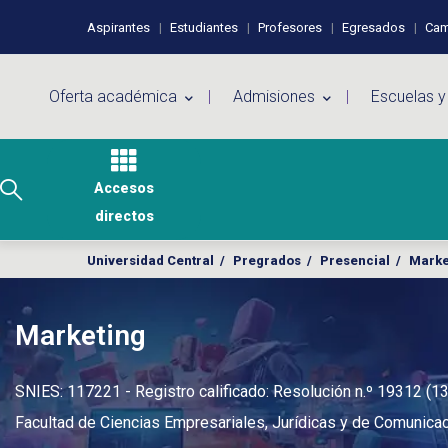
Pasar al contenido principal
Perfiles de usuario
Aspirantes
Estudiantes
Profesores
Egresados
Cam
Menú principal
Oferta académica
Admisiones
Escuelas y
Accesos
directos
Universidad Central
/
Pregrados
/
Presencial
/
Marke
Marketing
SNIES: 117221 - Registro calificado: Resolución n.º 19312 (1
Facultad de Ciencias Empresariales, Jurídicas y de Comunicac