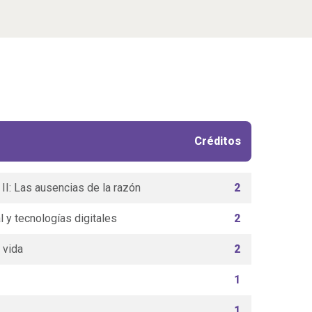
Créditos
d II: Las ausencias de la razón
2
y tecnologías digitales
2
 vida
2
1
1